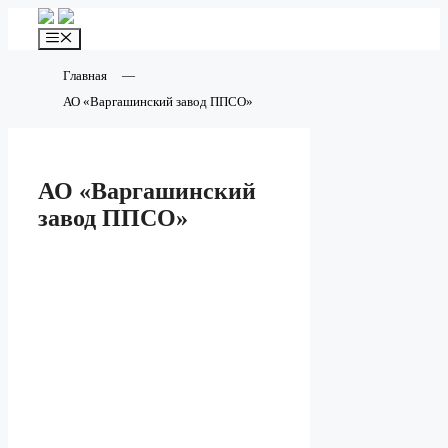
Перейти
к
Меню
содержимому
Главная
—
АО «Варгашинский завод ППСО»
АО «Варгашинский
завод ППСО»