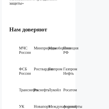
защиты»
Нам доверяют
МЧС
Минприроды
Минобороны
Полиция
России
РФ
ФСБ
Росгвардия
Газпром
Газпром
России
Нефть
Транснефть
Роснефть
Лукойл
Росатом
УК
Новапорт
Международный
Аэропорты