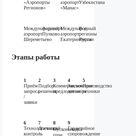
«Аэропорты
аэропорт
Узбекистана
Регионов»
«Манас»
Международный
Аэропорт
Международный
Все
аэропорт
Пулково
аэропорт
регионы
Шереметьево
Екатеринбурга
России
Этапы работы
1
2
3
4
5
Приём
Подбор
Коммерческое
Заключение
Производство
запроса
решения
предложение
договора
техники
/
заявки
6
7
8
9
Технологический
Доставка
Гарантийное
Пусконаладка
контроль
/
сопровождение
(при